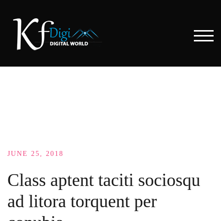
Skip
to
content
TOG
JUNE 25, 2018
Class aptent taciti sociosqu
ad litora torquent per